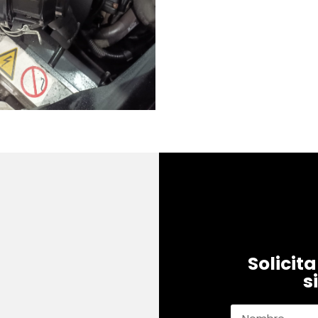
Solicit
s