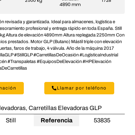
P
2500 kg
1728
4890 mm
ón revisada y garantizada. Ideal para almacenes, logística e
esoramiento profesional y entrega rápido en toda España. Still
g Altura de elevación 4890mm Altura replegada 2250mm Con
cios prestados. Motor GLP (Butano) Mástil triple con elevación
uertas, faros de trabajo, 4 válvula. Año de la máquina 2017
illaGLP #StillGLP #CarretillasDeOcasión #LogísticaIndustrial
acén #Transpaletas #EquiposDeElevación #HPElevación
aDeCarretillas
rmación
Llamar por teléfono
Elevadoras
,
Carretillas Elevadoras GLP
Still
Referencia
53835