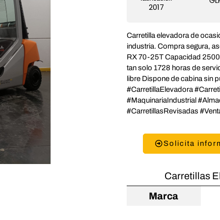
GL
2017
Carretilla elevadora de ocasi
industria. Compra segura, as
RX 70-25T Capacidad 2500k
tan solo 1728 horas de servi
libre Dispone de cabina sin p
#CarretillaElevadora #Carret
#MaquinariaIndustrial #Alm
#CarretillasRevisadas #Vent
Solicita info
Carretillas 
Marca