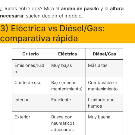
¿Dudas entre dos? Mira el
ancho de pasillo
y la
altura
necesaria
: suelen decidir el modelo.
3) Eléctrica vs Diésel/Gas:
comparativa rápida
Criterio
Eléctrica
Diésel/Gas
Emisiones/ruid
Muy bajas
Más altas
o
Coste de uso
Bajo (menos
Combustible +
mantenimiento)
mantenimiento
Interior
Excelente
Limitado por
humos
Exterior
Buena con
Muy buena
neumáticos
adecuados