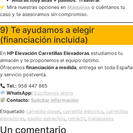
Alturas muy altas + pasillos:
Trilateral
.
Mira nuestras opciones en
Máquinas
o cuéntanos tu
caso y te asesoramos sin compromiso.
9) Te ayudamos a elegir
(financiación incluida)
En
HP Elevación Carretillas Elevadoras
estudiamos tu
almacén y te proponemos el equipo óptimo.
Ofrecemos
financiación a medida
, entrega en toda España
y servicio postventa.
Tel.:
958 447 865
WhatsApp:
Escríbenos ahora
Contacto:
Solicitar información
Etiquetado
carretilla diesel
,
carretilla eléctrica
,
carretillas
elevadoras
,
pasillo estrechos
,
retráctil
,
transpaleta
Un comentario