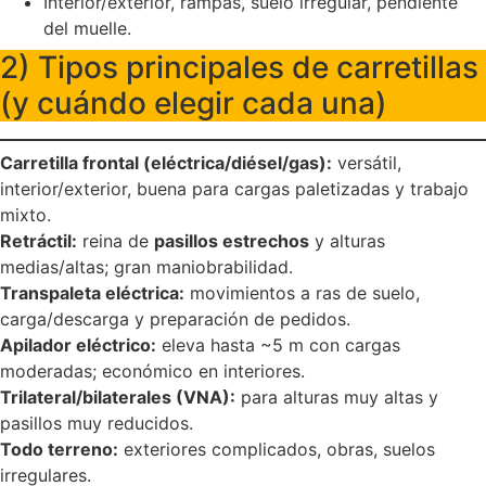
Interior/exterior, rampas, suelo irregular, pendiente
del muelle.
2) Tipos principales de carretillas
(y cuándo elegir cada una)
Carretilla frontal (eléctrica/diésel/gas):
versátil,
interior/exterior, buena para cargas paletizadas y trabajo
mixto.
Retráctil:
reina de
pasillos estrechos
y alturas
medias/altas; gran maniobrabilidad.
Transpaleta eléctrica:
movimientos a ras de suelo,
carga/descarga y preparación de pedidos.
Apilador eléctrico:
eleva hasta ~5 m con cargas
moderadas; económico en interiores.
Trilateral/bilaterales (VNA):
para alturas muy altas y
pasillos muy reducidos.
Todo terreno:
exteriores complicados, obras, suelos
irregulares.