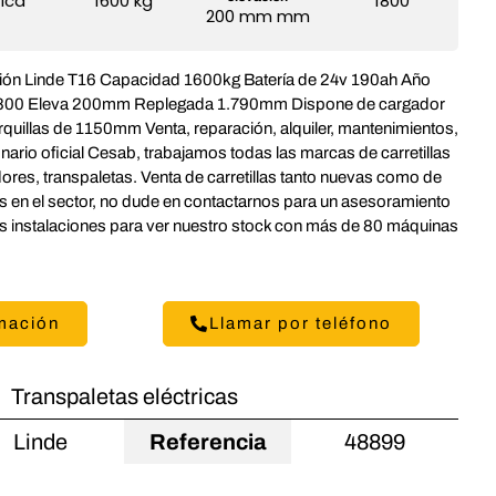
rica
1600 kg
1800
200 mm mm
sión Linde T16 Capacidad 1600kg Batería de 24v 190ah Año
1800 Eleva 200mm Replegada 1.790mm Dispone de cargador
orquillas de 1150mm Venta, reparación, alquiler, mantenimientos,
io oficial Cesab, trabajamos todas las marcas de carretillas
adores, transpaletas. Venta de carretillas tanto nuevas como de
 en el sector, no dude en contactarnos para un asesoramiento
as instalaciones para ver nuestro stock con más de 80 máquinas
rmación
Llamar por teléfono
Transpaletas eléctricas
Linde
Referencia
48899