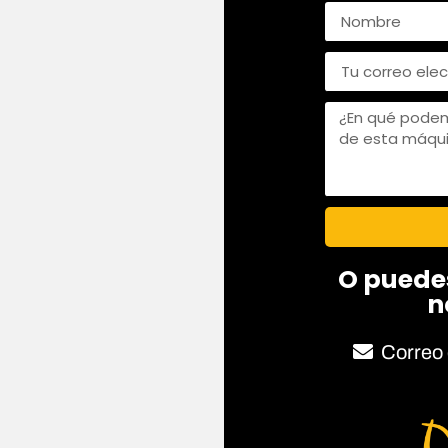
O puede
n
Correo 